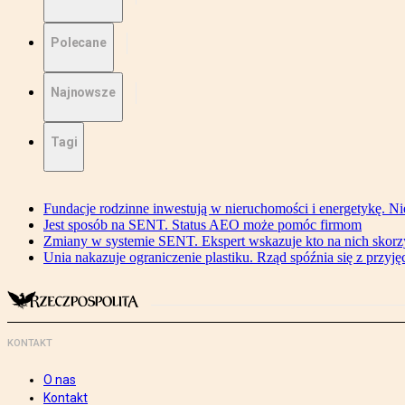
Polecane
Najnowsze
Tagi
Fundacje rodzinne inwestują w nieruchomości i energetykę. Ni
Jest sposób na SENT. Status AEO może pomóc firmom
Zmiany w systemie SENT. Ekspert wskazuje kto na nich skorzys
Unia nakazuje ograniczenie plastiku. Rząd spóźnia się z przyj
KONTAKT
O nas
Kontakt