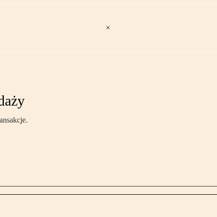
edaży
ansakcje.