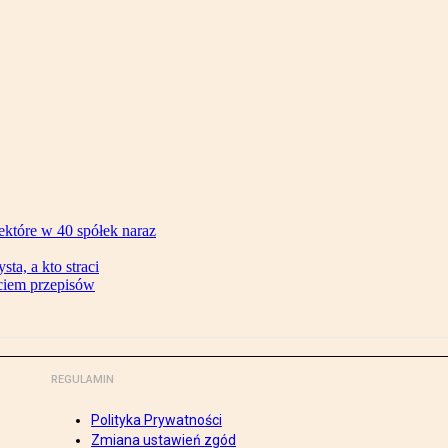
ektóre w 40 spółek naraz
ta, a kto straci
ęciem przepisów
REGULAMIN
Polityka Prywatności
Zmiana ustawień zgód