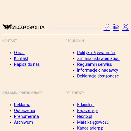
KONTAKT
REGULAMIN
O nas
Polityka Prywatności
Kontakt
Zmiana ustawień zgód
Napisz do nas
Regulamin serwisu
Informacje o nadawcy
Deklaracja dostępności
REKLAMA I PRENUMERATA
PARTNERZY
Reklama
E-kiosk.pl
Ogłoszenia
E-gazety.pl
Prenumerata
Nexto.pl
Archiwum
Mała księgowość
Kancelarierp.pl