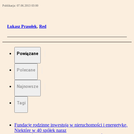
Publikacja:
07.06.2013 03:00
Łukasz Prasołek
,
Red
Powiązane
Polecane
Najnowsze
Tagi
Fundacje rodzinne inwestują w nieruchomości i energetykę.
Niektóre w 40 spółek naraz