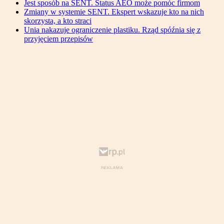
Jest sposób na SENT. Status AEO może pomóc firmom
Zmiany w systemie SENT. Ekspert wskazuje kto na nich
skorzysta, a kto straci
Unia nakazuje ograniczenie plastiku. Rząd spóźnia się z
przyjęciem przepisów