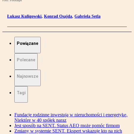
Foto: Fotorzepa
Łukasz Kuligowski
,
Konrad Osajda
,
Gabriela Setla
Powiązane
Polecane
Najnowsze
Tagi
Fundacje rodzinne inwestują w nieruchomości i energetykę.
Niektóre w 40 spółek naraz
Jest sposób na SENT. Status AEO może pomóc firmom
Zmiany w systemie SENT. Ekspert wskazuje kto na nich