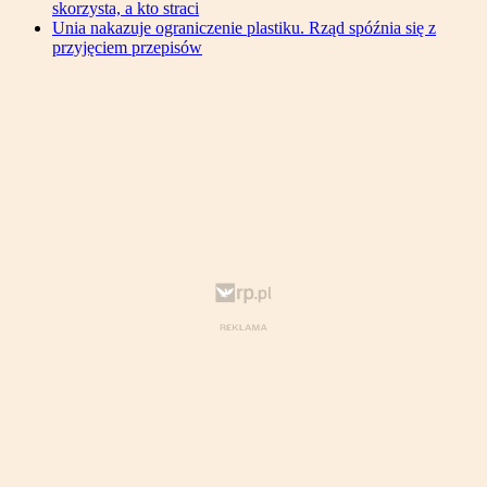
skorzysta, a kto straci
Unia nakazuje ograniczenie plastiku. Rząd spóźnia się z
przyjęciem przepisów