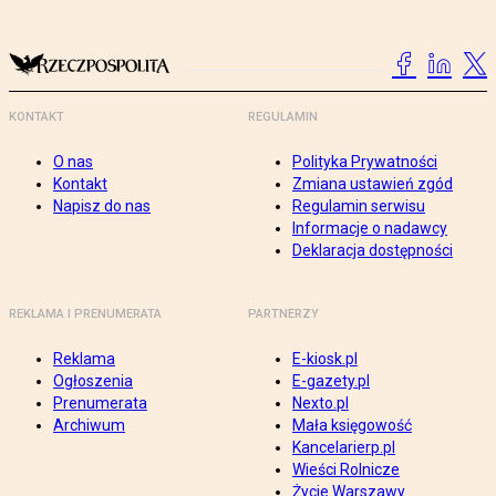
KONTAKT
REGULAMIN
O nas
Polityka Prywatności
Kontakt
Zmiana ustawień zgód
Napisz do nas
Regulamin serwisu
Informacje o nadawcy
Deklaracja dostępności
REKLAMA I PRENUMERATA
PARTNERZY
Reklama
E-kiosk.pl
Ogłoszenia
E-gazety.pl
Prenumerata
Nexto.pl
Archiwum
Mała księgowość
Kancelarierp.pl
Wieści Rolnicze
Życie Warszawy