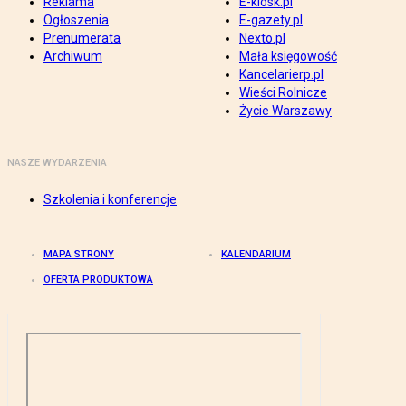
Reklama
E-kiosk.pl
Ogłoszenia
E-gazety.pl
Prenumerata
Nexto.pl
Archiwum
Mała księgowość
Kancelarierp.pl
Wieści Rolnicze
Życie Warszawy
NASZE WYDARZENIA
Szkolenia i konferencje
MAPA STRONY
KALENDARIUM
OFERTA PRODUKTOWA