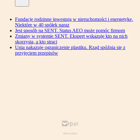
Fundacje rodzinne inwestują w nieruchomości i energetykę.
Niektóre w 40 spółek naraz
Jest sposób na SENT. Status AEO może pomóc firmom
Zmiany w systemie SENT. Ekspert wskazuje kto na nich
skorzysta, a kto straci
Unia nakazuje ograniczenie plastiku. Rząd spóźnia się z
przyjęciem przepisów