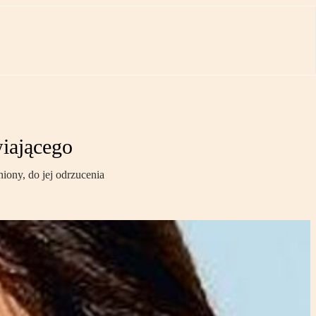
wiającego
niony, do jej odrzucenia