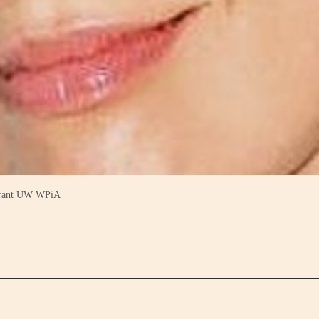
torant UW WPiA