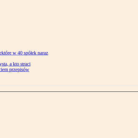
ektóre w 40 spółek naraz
ta, a kto straci
ęciem przepisów