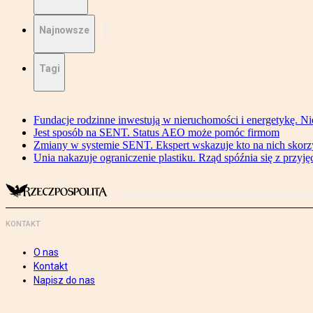
Najnowsze
Tagi
Fundacje rodzinne inwestują w nieruchomości i energetykę. Ni
Jest sposób na SENT. Status AEO może pomóc firmom
Zmiany w systemie SENT. Ekspert wskazuje kto na nich skorzys
Unia nakazuje ograniczenie plastiku. Rząd spóźnia się z przyj
KONTAKT
O nas
Kontakt
Napisz do nas