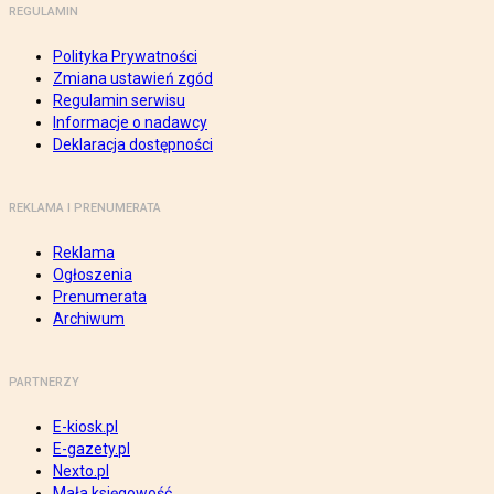
REGULAMIN
Polityka Prywatności
Zmiana ustawień zgód
Regulamin serwisu
Informacje o nadawcy
Deklaracja dostępności
REKLAMA I PRENUMERATA
Reklama
Ogłoszenia
Prenumerata
Archiwum
PARTNERZY
E-kiosk.pl
E-gazety.pl
Nexto.pl
Mała księgowość