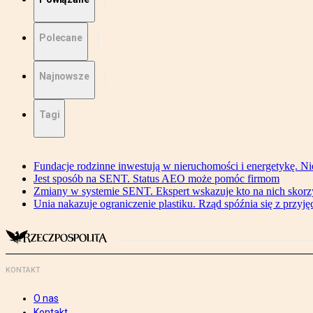
Polecane
Najnowsze
Tagi
Fundacje rodzinne inwestują w nieruchomości i energetykę. Ni
Jest sposób na SENT. Status AEO może pomóc firmom
Zmiany w systemie SENT. Ekspert wskazuje kto na nich skorzys
Unia nakazuje ograniczenie plastiku. Rząd spóźnia się z przyj
KONTAKT
O nas
Kontakt