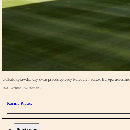
UOKiK sprawdza czy dwaj przedsiębiorcy Polcourt i Saltex Europa uczestnicz
Foto: Fotorzepa, Pio Piotr Guzik
Karina Piątek
Powiązane