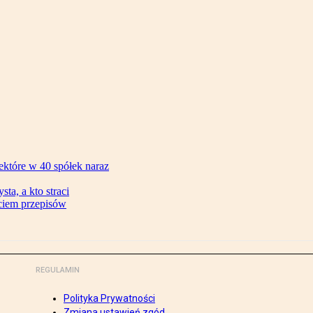
ektóre w 40 spółek naraz
ta, a kto straci
ęciem przepisów
REGULAMIN
Polityka Prywatności
Zmiana ustawień zgód