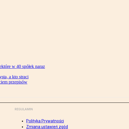
ektóre w 40 spółek naraz
ta, a kto straci
ęciem przepisów
REGULAMIN
Polityka Prywatności
Zmiana ustawień zgód