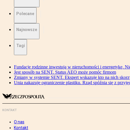
Polecane
Najnowsze
Tagi
Fundacje rodzinne inwestują w nieruchomości i energetykę. Ni
Jest sposób na SENT. Status AEO może pomóc firmom
Zmiany w systemie SENT. Ekspert wskazuje kto na nich skorzys
Unia nakazuje ograniczenie plastiku. Rząd spóźnia się z przyj
KONTAKT
O nas
Kontakt