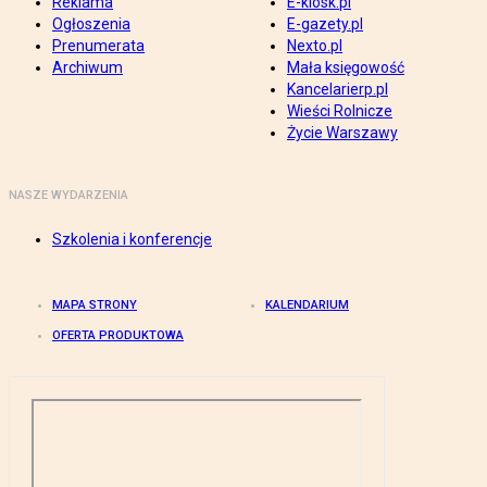
Reklama
E-kiosk.pl
Ogłoszenia
E-gazety.pl
Prenumerata
Nexto.pl
Archiwum
Mała księgowość
Kancelarierp.pl
Wieści Rolnicze
Życie Warszawy
NASZE WYDARZENIA
Szkolenia i konferencje
MAPA STRONY
KALENDARIUM
OFERTA PRODUKTOWA