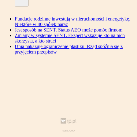
Fundacje rodzinne inwestują w nieruchomości i energetykę.
Niektóre w 40 spółek naraz
Jest sposób na SENT. Status AEO może pomóc firmom
Zmiany w systemie SENT. Ekspert wskazuje kto na nich
skorzysta, a kto straci
Unia nakazuje ograniczenie plastiku. Rząd spóźnia się z
przyjęciem przepisów