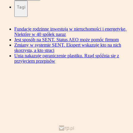
Tagi
Fundacje rodzinne inwestują w nieruchomości i energetykę.
Niektóre w 40 spółek naraz
Jest sposób na SENT. Status AEO może pomóc firmom
Zmiany w systemie SENT. Ekspert wskazuje kto na nich
skorzysta, a kto straci
Unia nakazuje ograniczenie plastiku. Rząd spóźnia się z
przyjęciem przepisów