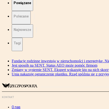
Powiązane
Polecane
Najnowsze
Tagi
Fundacje rodzinne inwestują w nieruchomości i energetykę. Ni
Jest sposób na SENT. Status AEO może pomóc firmom
Zmiany w systemie SENT. Ekspert wskazuje kto na nich skorzys
Unia nakazuje ograniczenie plastiku. Rząd spóźnia się z przyj
KONTAKT
O nas