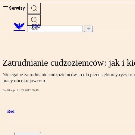
Serwisy
PRO
Zatrudnianie cudzoziemców: jak i k
Nielegalne zatrudnianie cudzoziemców to dla przedsiębiorcy ryzyko 
pracy obcokrajowcom
Publikacja:
21.09.2012 06:40
Red