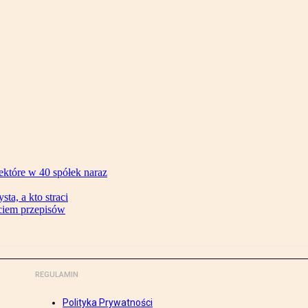
ektóre w 40 spółek naraz
ta, a kto straci
ęciem przepisów
REGULAMIN
Polityka Prywatności