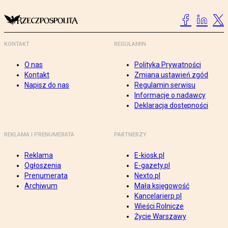
KONTAKT
REGULAMIN
O nas
Polityka Prywatności
Kontakt
Zmiana ustawień zgód
Napisz do nas
Regulamin serwisu
Informacje o nadawcy
Deklaracja dostępności
REKLAMA I PRENUMERATA
PARTNERZY
Reklama
E-kiosk.pl
Ogłoszenia
E-gazety.pl
Prenumerata
Nexto.pl
Archiwum
Mała księgowość
Kancelarierp.pl
Wieści Rolnicze
Życie Warszawy