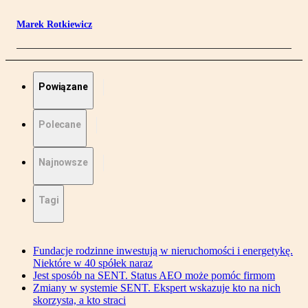
Marek Rotkiewicz
Powiązane
Polecane
Najnowsze
Tagi
Fundacje rodzinne inwestują w nieruchomości i energetykę.
Niektóre w 40 spółek naraz
Jest sposób na SENT. Status AEO może pomóc firmom
Zmiany w systemie SENT. Ekspert wskazuje kto na nich
skorzysta, a kto straci