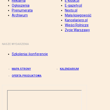
Reklama
E-kiosk.pl
Ogłoszenia
E-gazety.pl
Prenumerata
Nexto.pl
Archiwum
Mała księgowość
Kancelarierp.pl
Wieści Rolnicze
Życie Warszawy
NASZE WYDARZENIA
Szkolenia i konferencje
MAPA STRONY
KALENDARIUM
OFERTA PRODUKTOWA