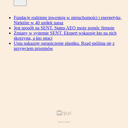
Fundacje rodzinne inwestują w nieruchomości i energetykę.
Niektóre w 40 spółek naraz
Jest sposób na SENT. Status AEO może pomóc firmom
Zmiany w systemie SENT. Ekspert wskazuje kto na nich
skorzysta, a kto straci
Unia nakazuje ograniczenie plastiku. Rząd spóźnia się z
przyjęciem przepisów