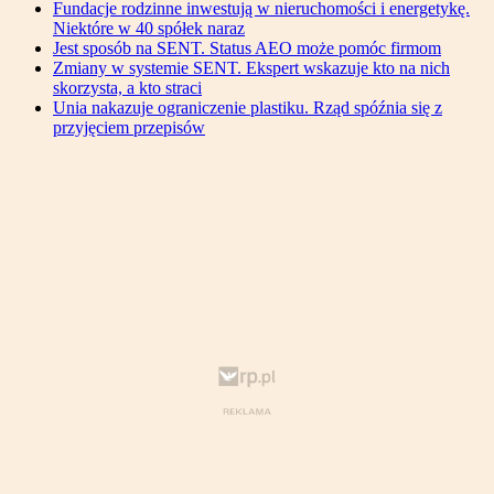
Fundacje rodzinne inwestują w nieruchomości i energetykę.
Niektóre w 40 spółek naraz
Jest sposób na SENT. Status AEO może pomóc firmom
Zmiany w systemie SENT. Ekspert wskazuje kto na nich
skorzysta, a kto straci
Unia nakazuje ograniczenie plastiku. Rząd spóźnia się z
przyjęciem przepisów