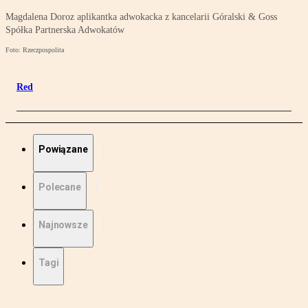
Magdalena Doroz aplikantka adwokacka z kancelarii Góralski & Goss
Spółka Partnerska Adwokatów
Foto: Rzeczpospolita
Red
Powiązane
Polecane
Najnowsze
Tagi