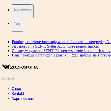
Najnowsze
Tagi
Fundacje rodzinne inwestują w nieruchomości i energetykę. Ni
Jest sposób na SENT. Status AEO może pomóc firmom
Zmiany w systemie SENT. Ekspert wskazuje kto na nich skorzys
Unia nakazuje ograniczenie plastiku. Rząd spóźnia się z przyj
KONTAKT
O nas
Kontakt
Napisz do nas