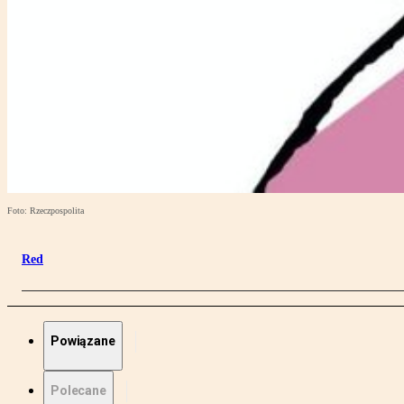
Foto: Rzeczpospolita
Red
Powiązane
Polecane