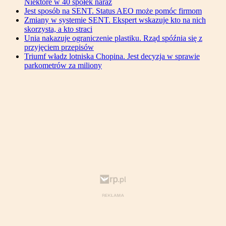
Niektóre w 40 spółek naraz
Jest sposób na SENT. Status AEO może pomóc firmom
Zmiany w systemie SENT. Ekspert wskazuje kto na nich
skorzysta, a kto straci
Unia nakazuje ograniczenie plastiku. Rząd spóźnia się z
przyjęciem przepisów
Triumf władz lotniska Chopina. Jest decyzja w sprawie
parkometrów za miliony