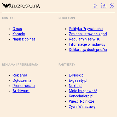
KONTAKT
REGULAMIN
O nas
Polityka Prywatności
Kontakt
Zmiana ustawień zgód
Napisz do nas
Regulamin serwisu
Informacje o nadawcy
Deklaracja dostępności
REKLAMA I PRENUMERATA
PARTNERZY
Reklama
E-kiosk.pl
Ogłoszenia
E-gazety.pl
Prenumerata
Nexto.pl
Archiwum
Mała księgowość
Kancelarierp.pl
Wieści Rolnicze
Życie Warszawy