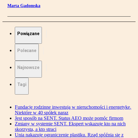
Marta Gadomska
Powiązane
Polecane
Najnowsze
Tagi
Fundacje rodzinne inwestują w nieruchomości i energetykę.
Niektóre w 40 spółek naraz
Jest sposób na SENT. Status AEO może pomóc firmom
Zmiany w systemie SENT. Ekspert wskazuje kto na nich
skorzysta, a kto straci
Unia nakazuje ograniczenie plastiku. Rząd spóźnia się z