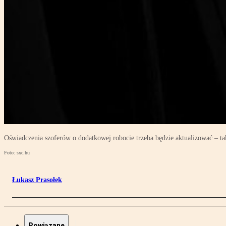
Oświadczenia szoferów o dodatkowej robocie trzeba będzie aktualizować – ta
Foto: sxc.hu
Łukasz Prasołek
Powiązane