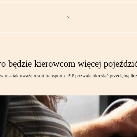
o będzie kierowcom więcej pojeździ
wać – tak uważa resort transportu. PIP pozwala określać przeciętną li