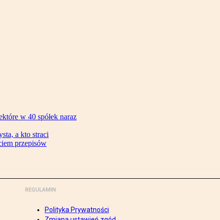
ektóre w 40 spółek naraz
ta, a kto straci
ęciem przepisów
REGULAMIN
Polityka Prywatności
Zmiana ustawień zgód