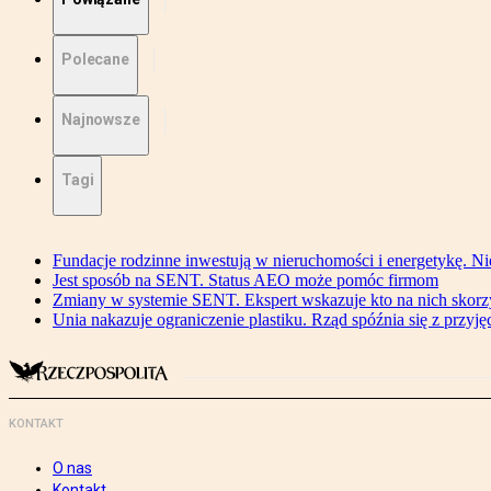
Polecane
Najnowsze
Tagi
Fundacje rodzinne inwestują w nieruchomości i energetykę. Ni
Jest sposób na SENT. Status AEO może pomóc firmom
Zmiany w systemie SENT. Ekspert wskazuje kto na nich skorzys
Unia nakazuje ograniczenie plastiku. Rząd spóźnia się z przyj
KONTAKT
O nas
Kontakt