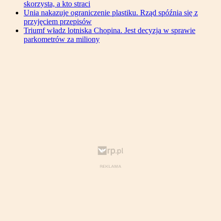
skorzysta, a kto straci
Unia nakazuje ograniczenie plastiku. Rząd spóźnia się z
przyjęciem przepisów
Triumf władz lotniska Chopina. Jest decyzja w sprawie
parkometrów za miliony