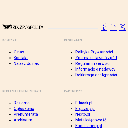
KONTAKT
REGULAMIN
O nas
Polityka Prywatności
Kontakt
Zmiana ustawień zgód
Napisz do nas
Regulamin serwisu
Informacje o nadawcy
Deklaracja dostępności
REKLAMA I PRENUMERATA
PARTNERZY
Reklama
E-kiosk.pl
Ogłoszenia
E-gazety.pl
Prenumerata
Nexto.pl
Archiwum
Mała księgowość
Kancelarierp.pl