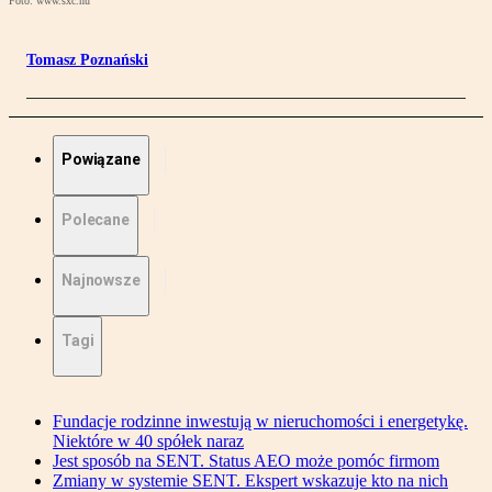
Foto: www.sxc.hu
Tomasz Poznański
Powiązane
Polecane
Najnowsze
Tagi
Fundacje rodzinne inwestują w nieruchomości i energetykę.
Niektóre w 40 spółek naraz
Jest sposób na SENT. Status AEO może pomóc firmom
Zmiany w systemie SENT. Ekspert wskazuje kto na nich