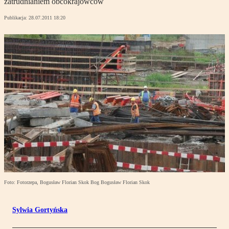
zatrudnianiem obcokrajowców
Publikacja:
28.07.2011 18:20
Foto: Fotorzepa, Bogusław Florian Skok Bog Bogusław Florian Skok
Sylwia Gortyńska