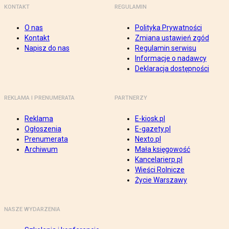
KONTAKT
REGULAMIN
O nas
Polityka Prywatności
Kontakt
Zmiana ustawień zgód
Napisz do nas
Regulamin serwisu
Informacje o nadawcy
Deklaracja dostępności
REKLAMA I PRENUMERATA
PARTNERZY
Reklama
E-kiosk.pl
Ogłoszenia
E-gazety.pl
Prenumerata
Nexto.pl
Archiwum
Mała księgowość
Kancelarierp.pl
Wieści Rolnicze
Życie Warszawy
NASZE WYDARZENIA