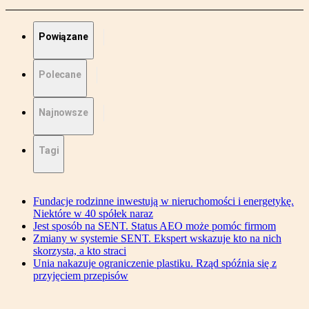
Powiązane
Polecane
Najnowsze
Tagi
Fundacje rodzinne inwestują w nieruchomości i energetykę.
Niektóre w 40 spółek naraz
Jest sposób na SENT. Status AEO może pomóc firmom
Zmiany w systemie SENT. Ekspert wskazuje kto na nich
skorzysta, a kto straci
Unia nakazuje ograniczenie plastiku. Rząd spóźnia się z
przyjęciem przepisów