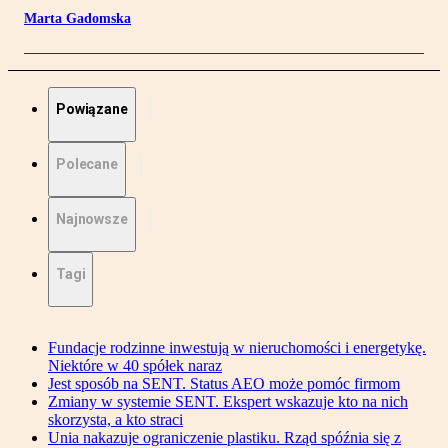
Marta Gadomska
Powiązane
Polecane
Najnowsze
Tagi
Fundacje rodzinne inwestują w nieruchomości i energetykę.
Niektóre w 40 spółek naraz
Jest sposób na SENT. Status AEO może pomóc firmom
Zmiany w systemie SENT. Ekspert wskazuje kto na nich
skorzysta, a kto straci
Unia nakazuje ograniczenie plastiku. Rząd spóźnia się z