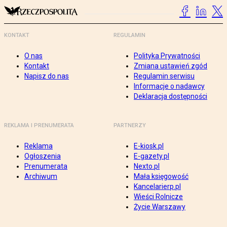
KONTAKT
REGULAMIN
O nas
Polityka Prywatności
Kontakt
Zmiana ustawień zgód
Napisz do nas
Regulamin serwisu
Informacje o nadawcy
Deklaracja dostępności
REKLAMA I PRENUMERATA
PARTNERZY
Reklama
E-kiosk.pl
Ogłoszenia
E-gazety.pl
Prenumerata
Nexto.pl
Archiwum
Mała księgowość
Kancelarierp.pl
Wieści Rolnicze
Życie Warszawy