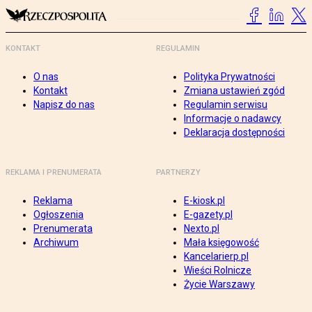
KONTAKT
REGULAMIN
O nas
Polityka Prywatności
Kontakt
Zmiana ustawień zgód
Napisz do nas
Regulamin serwisu
Informacje o nadawcy
Deklaracja dostępności
REKLAMA I PRENUMERATA
PARTNERZY
Reklama
E-kiosk.pl
Ogłoszenia
E-gazety.pl
Prenumerata
Nexto.pl
Archiwum
Mała księgowość
Kancelarierp.pl
Wieści Rolnicze
Życie Warszawy