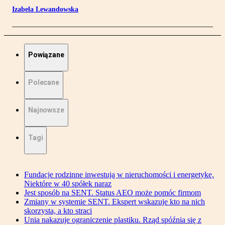
Izabela Lewandowska
Powiązane
Polecane
Najnowsze
Tagi
Fundacje rodzinne inwestują w nieruchomości i energetykę.
Niektóre w 40 spółek naraz
Jest sposób na SENT. Status AEO może pomóc firmom
Zmiany w systemie SENT. Ekspert wskazuje kto na nich
skorzysta, a kto straci
Unia nakazuje ograniczenie plastiku. Rząd spóźnia się z