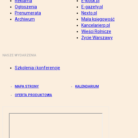
Reklama
E-kiosk.pl
Ogłoszenia
E-gazety.pl
Prenumerata
Nexto.pl
Archiwum
Mała księgowość
Kancelarierp.pl
Wieści Rolnicze
Życie Warszawy
NASZE WYDARZENIA
Szkolenia i konferencje
MAPA STRONY
KALENDARIUM
OFERTA PRODUKTOWA