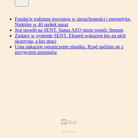
Fundacje rodzinne inwestują w nieruchomości i energetykę.
Niektóre w 40 spółek naraz
Jest sposób na SENT. Status AEO może pomóc firmom
Zmiany w systemie SENT. Ekspert wskazuje kto na nich
skorzysta, a kto straci
Unia nakazuje ograniczenie plastiku. Rząd spóźnia się z
przyjęciem przepisów