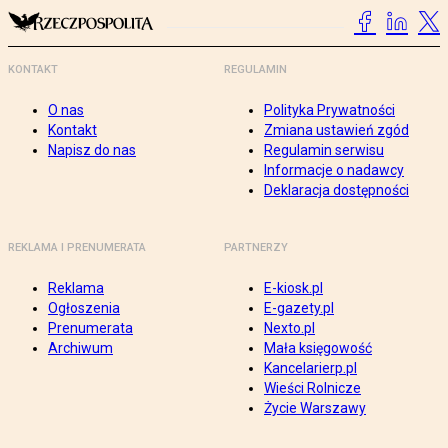
KONTAKT
REGULAMIN
O nas
Polityka Prywatności
Kontakt
Zmiana ustawień zgód
Napisz do nas
Regulamin serwisu
Informacje o nadawcy
Deklaracja dostępności
REKLAMA I PRENUMERATA
PARTNERZY
Reklama
E-kiosk.pl
Ogłoszenia
E-gazety.pl
Prenumerata
Nexto.pl
Archiwum
Mała księgowość
Kancelarierp.pl
Wieści Rolnicze
Życie Warszawy