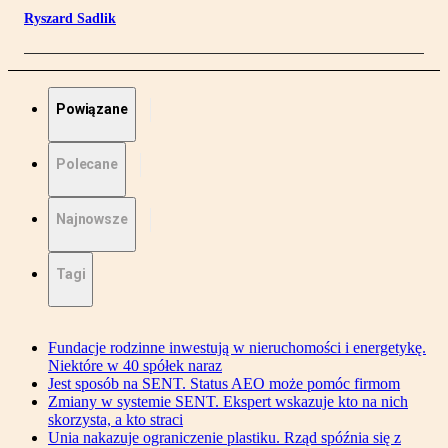
Ryszard Sadlik
Powiązane
Polecane
Najnowsze
Tagi
Fundacje rodzinne inwestują w nieruchomości i energetykę.
Niektóre w 40 spółek naraz
Jest sposób na SENT. Status AEO może pomóc firmom
Zmiany w systemie SENT. Ekspert wskazuje kto na nich
skorzysta, a kto straci
Unia nakazuje ograniczenie plastiku. Rząd spóźnia się z