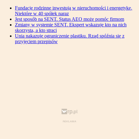
Fundacje rodzinne inwestują w nieruchomości i energetykę.
Niektóre w 40 spółek naraz
Jest sposób na SENT. Status AEO może pomóc firmom
Zmiany w systemie SENT. Ekspert wskazuje kto na nich
skorzysta, a kto straci
Unia nakazuje ograniczenie plastiku. Rząd spóźnia się z
przyjęciem przepisów