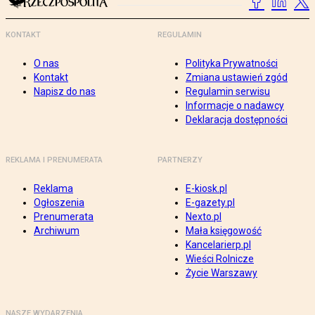
KONTAKT
REGULAMIN
O nas
Polityka Prywatności
Kontakt
Zmiana ustawień zgód
Napisz do nas
Regulamin serwisu
Informacje o nadawcy
Deklaracja dostępności
REKLAMA I PRENUMERATA
PARTNERZY
Reklama
E-kiosk.pl
Ogłoszenia
E-gazety.pl
Prenumerata
Nexto.pl
Archiwum
Mała księgowość
Kancelarierp.pl
Wieści Rolnicze
Życie Warszawy
NASZE WYDARZENIA