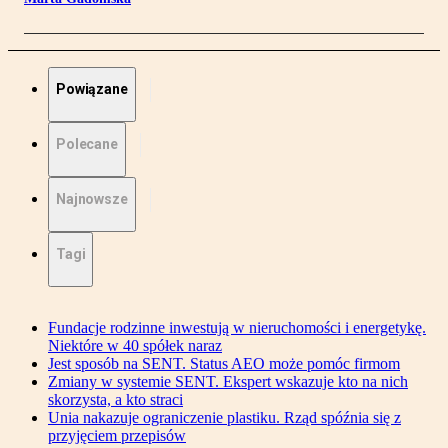
Powiązane
Polecane
Najnowsze
Tagi
Fundacje rodzinne inwestują w nieruchomości i energetykę.
Niektóre w 40 spółek naraz
Jest sposób na SENT. Status AEO może pomóc firmom
Zmiany w systemie SENT. Ekspert wskazuje kto na nich
skorzysta, a kto straci
Unia nakazuje ograniczenie plastiku. Rząd spóźnia się z
przyjęciem przepisów