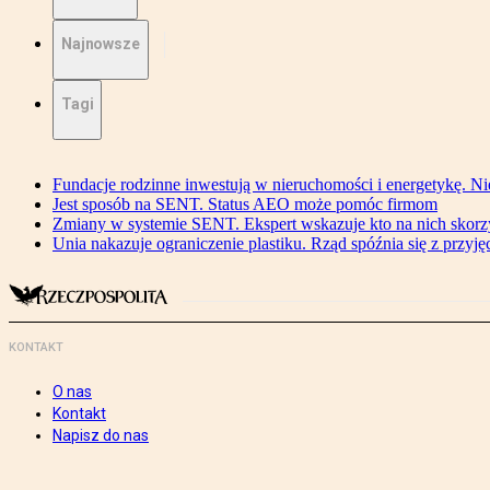
Najnowsze
Tagi
Fundacje rodzinne inwestują w nieruchomości i energetykę. Ni
Jest sposób na SENT. Status AEO może pomóc firmom
Zmiany w systemie SENT. Ekspert wskazuje kto na nich skorzys
Unia nakazuje ograniczenie plastiku. Rząd spóźnia się z przyj
KONTAKT
O nas
Kontakt
Napisz do nas