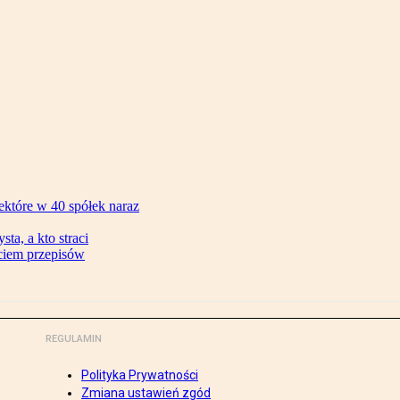
ektóre w 40 spółek naraz
ta, a kto straci
ęciem przepisów
REGULAMIN
Polityka Prywatności
Zmiana ustawień zgód