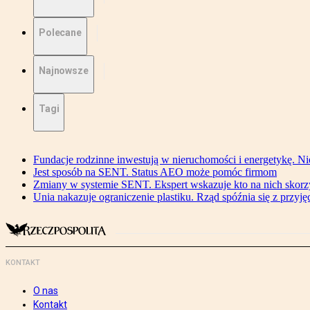
Polecane
Najnowsze
Tagi
Fundacje rodzinne inwestują w nieruchomości i energetykę. Ni
Jest sposób na SENT. Status AEO może pomóc firmom
Zmiany w systemie SENT. Ekspert wskazuje kto na nich skorzys
Unia nakazuje ograniczenie plastiku. Rząd spóźnia się z przyj
KONTAKT
O nas
Kontakt