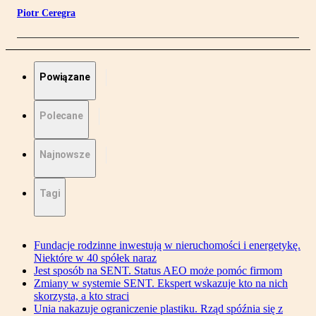
Piotr Ceregra
Powiązane
Polecane
Najnowsze
Tagi
Fundacje rodzinne inwestują w nieruchomości i energetykę.
Niektóre w 40 spółek naraz
Jest sposób na SENT. Status AEO może pomóc firmom
Zmiany w systemie SENT. Ekspert wskazuje kto na nich
skorzysta, a kto straci
Unia nakazuje ograniczenie plastiku. Rząd spóźnia się z