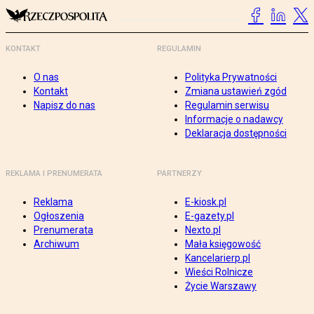
KONTAKT
REGULAMIN
O nas
Polityka Prywatności
Kontakt
Zmiana ustawień zgód
Napisz do nas
Regulamin serwisu
Informacje o nadawcy
Deklaracja dostępności
REKLAMA I PRENUMERATA
PARTNERZY
Reklama
E-kiosk.pl
Ogłoszenia
E-gazety.pl
Prenumerata
Nexto.pl
Archiwum
Mała księgowość
Kancelarierp.pl
Wieści Rolnicze
Życie Warszawy