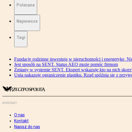
Polecane
Najnowsze
Tagi
Fundacje rodzinne inwestują w nieruchomości i energetykę. Ni
Jest sposób na SENT. Status AEO może pomóc firmom
Zmiany w systemie SENT. Ekspert wskazuje kto na nich skorzys
Unia nakazuje ograniczenie plastiku. Rząd spóźnia się z przyj
KONTAKT
O nas
Kontakt
Napisz do nas