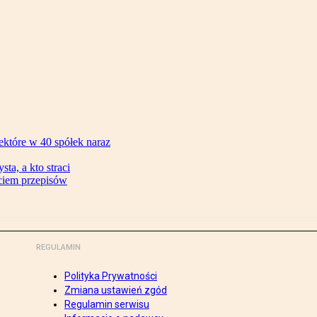
ektóre w 40 spółek naraz
ta, a kto straci
ęciem przepisów
REGULAMIN
Polityka Prywatności
Zmiana ustawień zgód
Regulamin serwisu