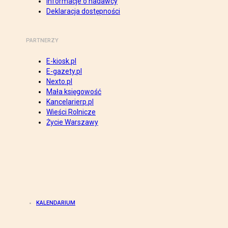
Informacje o nadawcy
Deklaracja dostępności
PARTNERZY
E-kiosk.pl
E-gazety.pl
Nexto.pl
Mała księgowość
Kancelarierp.pl
Wieści Rolnicze
Życie Warszawy
KALENDARIUM