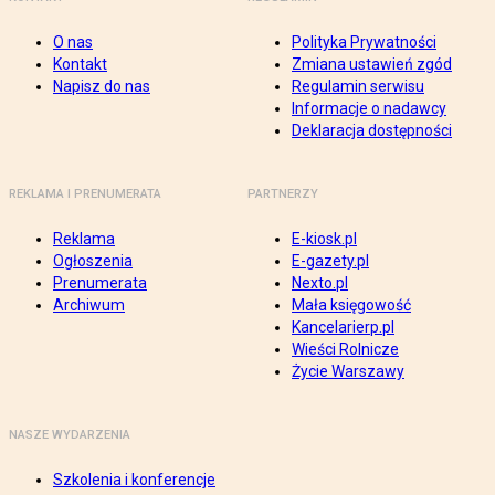
O nas
Polityka Prywatności
Kontakt
Zmiana ustawień zgód
Napisz do nas
Regulamin serwisu
Informacje o nadawcy
Deklaracja dostępności
REKLAMA I PRENUMERATA
PARTNERZY
Reklama
E-kiosk.pl
Ogłoszenia
E-gazety.pl
Prenumerata
Nexto.pl
Archiwum
Mała księgowość
Kancelarierp.pl
Wieści Rolnicze
Życie Warszawy
NASZE WYDARZENIA
Szkolenia i konferencje