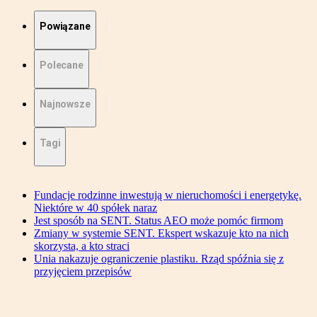
Powiązane
Polecane
Najnowsze
Tagi
Fundacje rodzinne inwestują w nieruchomości i energetykę.
Niektóre w 40 spółek naraz
Jest sposób na SENT. Status AEO może pomóc firmom
Zmiany w systemie SENT. Ekspert wskazuje kto na nich
skorzysta, a kto straci
Unia nakazuje ograniczenie plastiku. Rząd spóźnia się z
przyjęciem przepisów