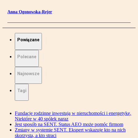
Anna Ogonowska-Rejer
Powiązane
Polecane
Najnowsze
Tagi
Fundacje rodzinne inwestują w nieruchomości i energetykę.
Niektóre w 40 spółek naraz
Jest sposób na SENT. Status AEO może pomóc firmom
Zmiany w systemie SENT. Ekspert wskazuje kto na nich
skorzysta, a kto straci