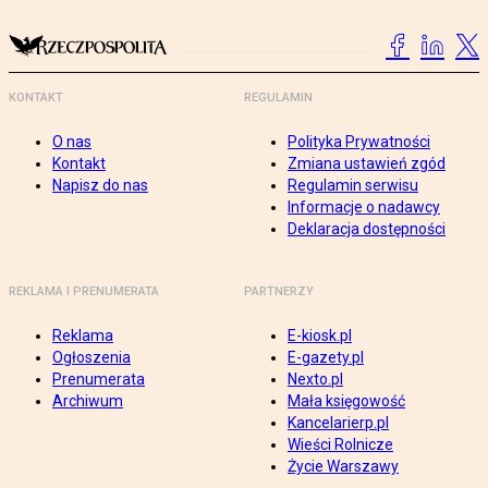
KONTAKT
REGULAMIN
O nas
Polityka Prywatności
Kontakt
Zmiana ustawień zgód
Napisz do nas
Regulamin serwisu
Informacje o nadawcy
Deklaracja dostępności
REKLAMA I PRENUMERATA
PARTNERZY
Reklama
E-kiosk.pl
Ogłoszenia
E-gazety.pl
Prenumerata
Nexto.pl
Archiwum
Mała księgowość
Kancelarierp.pl
Wieści Rolnicze
Życie Warszawy