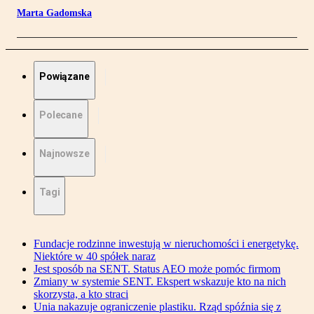
Marta Gadomska
Powiązane
Polecane
Najnowsze
Tagi
Fundacje rodzinne inwestują w nieruchomości i energetykę.
Niektóre w 40 spółek naraz
Jest sposób na SENT. Status AEO może pomóc firmom
Zmiany w systemie SENT. Ekspert wskazuje kto na nich
skorzysta, a kto straci
Unia nakazuje ograniczenie plastiku. Rząd spóźnia się z