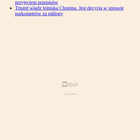
przyjęciem przepisów
Triumf władz lotniska Chopina. Jest decyzja w sprawie
parkometrów za miliony