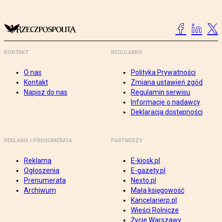
KONTAKT
REGULAMIN
O nas
Polityka Prywatności
Kontakt
Zmiana ustawień zgód
Napisz do nas
Regulamin serwisu
Informacje o nadawcy
Deklaracja dostępności
REKLAMA I PRENUMERATA
PARTNERZY
Reklama
E-kiosk.pl
Ogłoszenia
E-gazety.pl
Prenumerata
Nexto.pl
Archiwum
Mała księgowość
Kancelarierp.pl
Wieści Rolnicze
Życie Warszawy