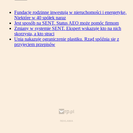
Fundacje rodzinne inwestują w nieruchomości i energetykę.
Niektóre w 40 spółek naraz
Jest sposób na SENT. Status AEO może pomóc firmom
Zmiany w systemie SENT. Ekspert wskazuje kto na nich
skorzysta, a kto straci
Unia nakazuje ograniczenie plastiku. Rząd spóźnia się z
przyjęciem przepisów