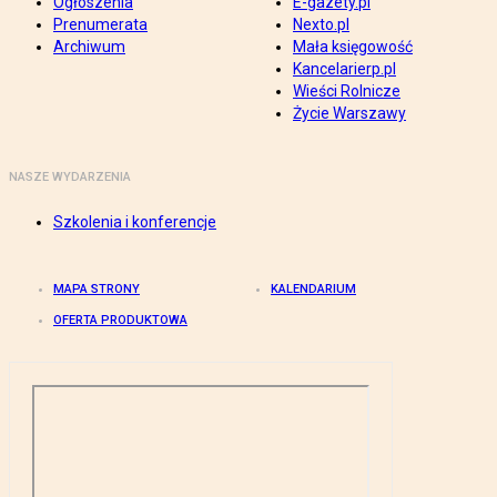
Ogłoszenia
E-gazety.pl
Prenumerata
Nexto.pl
Archiwum
Mała księgowość
Kancelarierp.pl
Wieści Rolnicze
Życie Warszawy
NASZE WYDARZENIA
Szkolenia i konferencje
MAPA STRONY
KALENDARIUM
OFERTA PRODUKTOWA