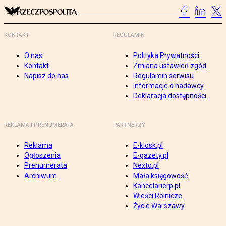
KONTAKT
REGULAMIN
O nas
Polityka Prywatności
Kontakt
Zmiana ustawień zgód
Napisz do nas
Regulamin serwisu
Informacje o nadawcy
Deklaracja dostępności
REKLAMA I PRENUMERATA
PARTNERZY
Reklama
E-kiosk.pl
Ogłoszenia
E-gazety.pl
Prenumerata
Nexto.pl
Archiwum
Mała księgowość
Kancelarierp.pl
Wieści Rolnicze
Życie Warszawy