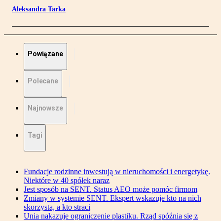
Aleksandra Tarka
Powiązane
Polecane
Najnowsze
Tagi
Fundacje rodzinne inwestują w nieruchomości i energetykę.
Niektóre w 40 spółek naraz
Jest sposób na SENT. Status AEO może pomóc firmom
Zmiany w systemie SENT. Ekspert wskazuje kto na nich
skorzysta, a kto straci
Unia nakazuje ograniczenie plastiku. Rząd spóźnia się z