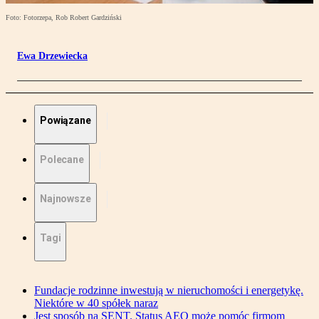
Foto: Fotorzepa, Rob Robert Gardziński
Ewa Drzewiecka
Powiązane
Polecane
Najnowsze
Tagi
Fundacje rodzinne inwestują w nieruchomości i energetykę.
Niektóre w 40 spółek naraz
Jest sposób na SENT. Status AEO może pomóc firmom