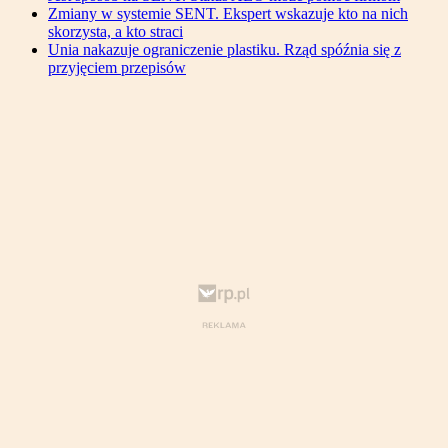
Zmiany w systemie SENT. Ekspert wskazuje kto na nich
skorzysta, a kto straci
Unia nakazuje ograniczenie plastiku. Rząd spóźnia się z
przyjęciem przepisów