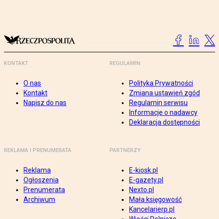
KONTAKT
REGULAMIN
O nas
Polityka Prywatności
Kontakt
Zmiana ustawień zgód
Napisz do nas
Regulamin serwisu
Informacje o nadawcy
Deklaracja dostępności
REKLAMA I PRENUMERATA
PARTNERZY
Reklama
E-kiosk.pl
Ogłoszenia
E-gazety.pl
Prenumerata
Nexto.pl
Archiwum
Mała księgowość
Kancelarierp.pl