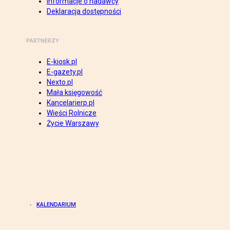
Informacje o nadawcy
Deklaracja dostępności
PARTNERZY
E-kiosk.pl
E-gazety.pl
Nexto.pl
Mała księgowość
Kancelarierp.pl
Wieści Rolnicze
Życie Warszawy
KALENDARIUM