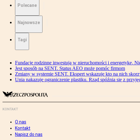
Polecane
Najnowsze
Tagi
Fundacje rodzinne inwestują w nieruchomości i energetykę. Ni
Jest sposób na SENT. Status AEO może pomóc firmom
Zmiany w systemie SENT. Ekspert wskazuje kto na nich skorzys
Unia nakazuje ograniczenie plastiku. Rząd spóźnia się z przyj
KONTAKT
O nas
Kontakt
Napisz do nas