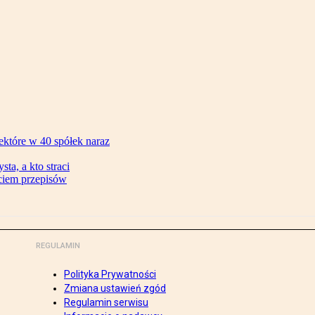
ektóre w 40 spółek naraz
ta, a kto straci
ęciem przepisów
REGULAMIN
Polityka Prywatności
Zmiana ustawień zgód
Regulamin serwisu