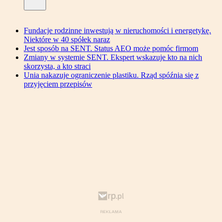
Fundacje rodzinne inwestują w nieruchomości i energetykę.
Niektóre w 40 spółek naraz
Jest sposób na SENT. Status AEO może pomóc firmom
Zmiany w systemie SENT. Ekspert wskazuje kto na nich
skorzysta, a kto straci
Unia nakazuje ograniczenie plastiku. Rząd spóźnia się z
przyjęciem przepisów