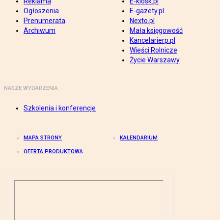
Reklama
E-kiosk.pl
Ogłoszenia
E-gazety.pl
Prenumerata
Nexto.pl
Archiwum
Mała księgowość
Kancelarierp.pl
Wieści Rolnicze
Życie Warszawy
NASZE WYDARZENIA
Szkolenia i konferencje
MAPA STRONY
KALENDARIUM
OFERTA PRODUKTOWA