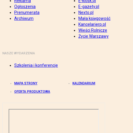
Reklama
E-kiosk.pl
Ogłoszenia
E-gazety.pl
Prenumerata
Nexto.pl
Archiwum
Mała księgowość
Kancelarierp.pl
Wieści Rolnicze
Życie Warszawy
NASZE WYDARZENIA
Szkolenia i konferencje
MAPA STRONY
KALENDARIUM
OFERTA PRODUKTOWA