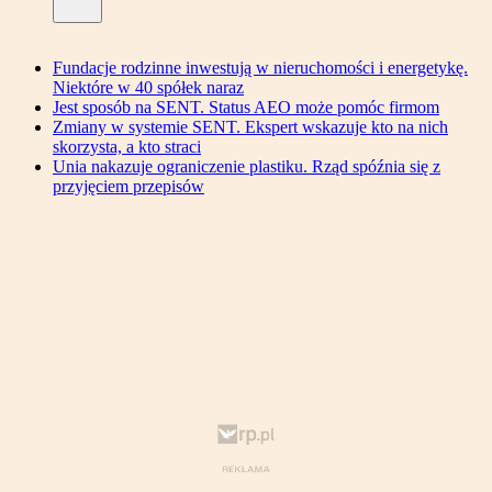
Fundacje rodzinne inwestują w nieruchomości i energetykę.
Niektóre w 40 spółek naraz
Jest sposób na SENT. Status AEO może pomóc firmom
Zmiany w systemie SENT. Ekspert wskazuje kto na nich
skorzysta, a kto straci
Unia nakazuje ograniczenie plastiku. Rząd spóźnia się z
przyjęciem przepisów