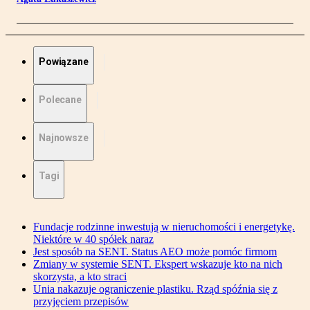
Powiązane
Polecane
Najnowsze
Tagi
Fundacje rodzinne inwestują w nieruchomości i energetykę.
Niektóre w 40 spółek naraz
Jest sposób na SENT. Status AEO może pomóc firmom
Zmiany w systemie SENT. Ekspert wskazuje kto na nich
skorzysta, a kto straci
Unia nakazuje ograniczenie plastiku. Rząd spóźnia się z
przyjęciem przepisów