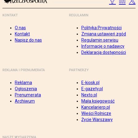
KONTAKT
REGULAMIN
O nas
Polityka Prywatności
Kontakt
Zmiana ustawień zgód
Napisz do nas
Regulamin serwisu
Informacje o nadawcy
Deklaracja dostępności
REKLAMA I PRENUMERATA
PARTNERZY
Reklama
E-kiosk.pl
Ogłoszenia
E-gazety.pl
Prenumerata
Nexto.pl
Archiwum
Mała księgowość
Kancelarierp.pl
Wieści Rolnicze
Życie Warszawy
NASZE WYDARZENIA