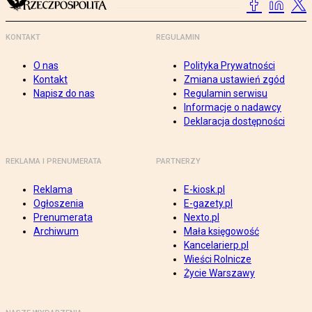
KONTAKT
REGULAMIN
O nas
Polityka Prywatności
Kontakt
Zmiana ustawień zgód
Napisz do nas
Regulamin serwisu
Informacje o nadawcy
Deklaracja dostępności
REKLAMA I PRENUMERATA
PARTNERZY
Reklama
E-kiosk.pl
Ogłoszenia
E-gazety.pl
Prenumerata
Nexto.pl
Archiwum
Mała księgowość
Kancelarierp.pl
Wieści Rolnicze
Życie Warszawy