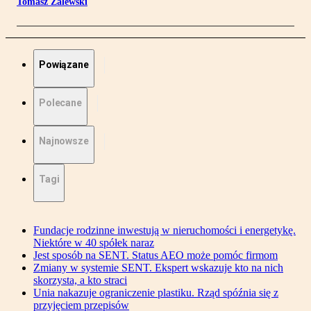
Tomasz Zalewski
Powiązane
Polecane
Najnowsze
Tagi
Fundacje rodzinne inwestują w nieruchomości i energetykę.
Niektóre w 40 spółek naraz
Jest sposób na SENT. Status AEO może pomóc firmom
Zmiany w systemie SENT. Ekspert wskazuje kto na nich
skorzysta, a kto straci
Unia nakazuje ograniczenie plastiku. Rząd spóźnia się z
przyjęciem przepisów