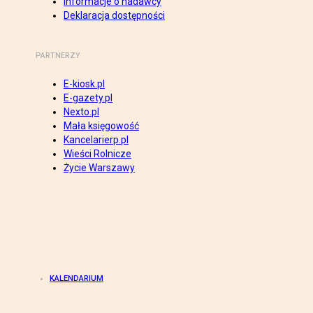
Informacje o nadawcy
Deklaracja dostępności
PARTNERZY
E-kiosk.pl
E-gazety.pl
Nexto.pl
Mała księgowość
Kancelarierp.pl
Wieści Rolnicze
Życie Warszawy
KALENDARIUM