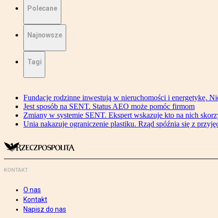
Polecane
Najnowsze
Tagi
Fundacje rodzinne inwestują w nieruchomości i energetykę. Ni
Jest sposób na SENT. Status AEO może pomóc firmom
Zmiany w systemie SENT. Ekspert wskazuje kto na nich skorzys
Unia nakazuje ograniczenie plastiku. Rząd spóźnia się z przyj
KONTAKT
O nas
Kontakt
Napisz do nas