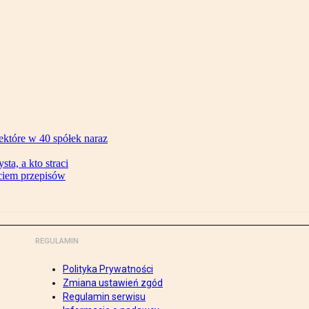
ektóre w 40 spółek naraz
ta, a kto straci
ęciem przepisów
REGULAMIN
Polityka Prywatności
Zmiana ustawień zgód
Regulamin serwisu