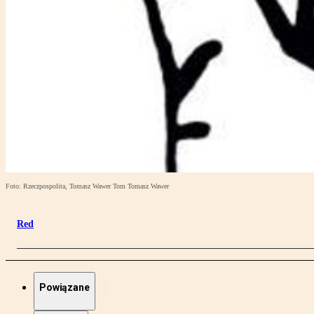
Foto: Rzeczpospolita, Tomasz Wawer Tom Tomasz Wawer
Red
Powiązane