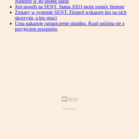
Niektóre w 40 spółek naraz
Jest sposób na SENT. Status AEO może pomóc firmom
Zmiany w systemie SENT. Ekspert wskazuje kto na nich
skorzysta, a kto straci
Unia nakazuje ograniczenie plastiku. Rząd spóźnia się z
przyjęciem przepisów