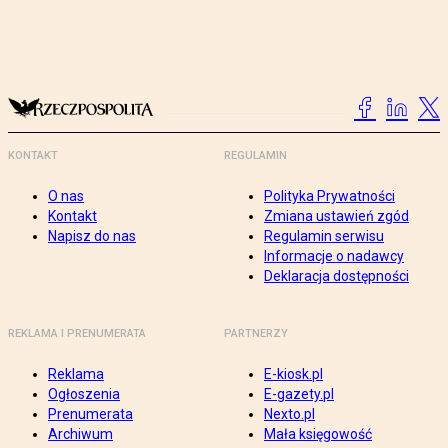
KONTAKT
REGULAMIN
O nas
Polityka Prywatności
Kontakt
Zmiana ustawień zgód
Napisz do nas
Regulamin serwisu
Informacje o nadawcy
Deklaracja dostępności
REKLAMA I PRENUMERATA
PARTNERZY
Reklama
E-kiosk.pl
Ogłoszenia
E-gazety.pl
Prenumerata
Nexto.pl
Archiwum
Mała księgowość