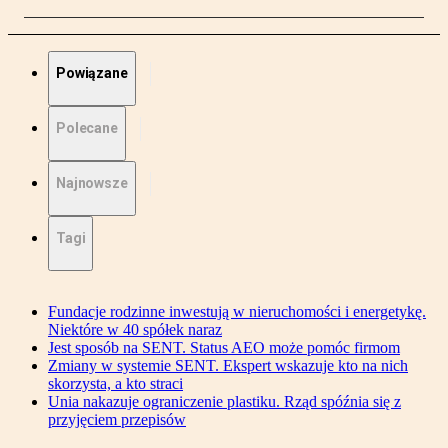
Powiązane
Polecane
Najnowsze
Tagi
Fundacje rodzinne inwestują w nieruchomości i energetykę.
Niektóre w 40 spółek naraz
Jest sposób na SENT. Status AEO może pomóc firmom
Zmiany w systemie SENT. Ekspert wskazuje kto na nich
skorzysta, a kto straci
Unia nakazuje ograniczenie plastiku. Rząd spóźnia się z
przyjęciem przepisów