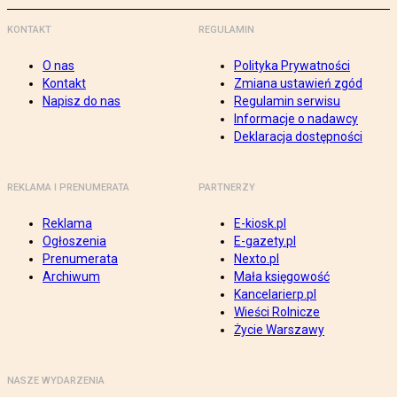
KONTAKT
REGULAMIN
O nas
Polityka Prywatności
Kontakt
Zmiana ustawień zgód
Napisz do nas
Regulamin serwisu
Informacje o nadawcy
Deklaracja dostępności
REKLAMA I PRENUMERATA
PARTNERZY
Reklama
E-kiosk.pl
Ogłoszenia
E-gazety.pl
Prenumerata
Nexto.pl
Archiwum
Mała księgowość
Kancelarierp.pl
Wieści Rolnicze
Życie Warszawy
NASZE WYDARZENIA