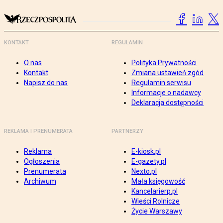
KONTAKT
REGULAMIN
O nas
Polityka Prywatności
Kontakt
Zmiana ustawień zgód
Napisz do nas
Regulamin serwisu
Informacje o nadawcy
Deklaracja dostępności
REKLAMA I PRENUMERATA
PARTNERZY
Reklama
E-kiosk.pl
Ogłoszenia
E-gazety.pl
Prenumerata
Nexto.pl
Archiwum
Mała księgowość
Kancelarierp.pl
Wieści Rolnicze
Życie Warszawy