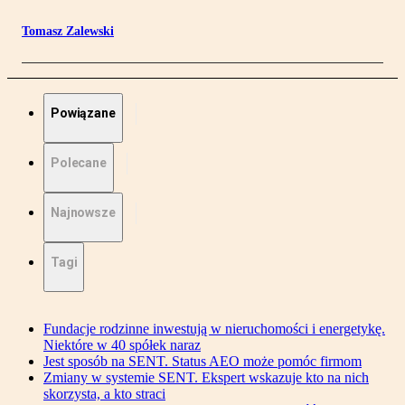
Tomasz Zalewski
Powiązane
Polecane
Najnowsze
Tagi
Fundacje rodzinne inwestują w nieruchomości i energetykę.
Niektóre w 40 spółek naraz
Jest sposób na SENT. Status AEO może pomóc firmom
Zmiany w systemie SENT. Ekspert wskazuje kto na nich
skorzysta, a kto straci