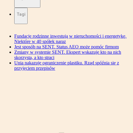
Tagi
Fundacje rodzinne inwestują w nieruchomości i energetykę.
Niektóre w 40 spółek naraz
Jest sposób na SENT. Status AEO może pomóc firmom
Zmiany w systemie SENT. Ekspert wskazuje kto na nich
skorzysta, a kto straci
Unia nakazuje ograniczenie plastiku. Rząd spóźnia się z
przyjęciem przepisów