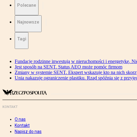
Polecane
Najnowsze
Tagi
Fundacje rodzinne inwestują w nieruchomości i energetykę. Ni
Jest sposób na SENT. Status AEO może pomóc firmom
Zmiany w systemie SENT. Ekspert wskazuje kto na nich skorzys
Unia nakazuje ograniczenie plastiku. Rząd spóźnia się z przyj
KONTAKT
O nas
Kontakt
Napisz do nas