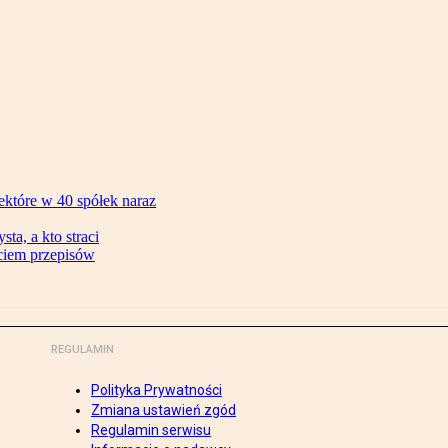
ektóre w 40 spółek naraz
ta, a kto straci
ęciem przepisów
REGULAMIN
Polityka Prywatności
Zmiana ustawień zgód
Regulamin serwisu