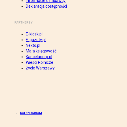
Informacje o nadawcy
Deklaracja dostępności
PARTNERZY
E-kiosk.pl
E-gazety.pl
Nexto.pl
Mała księgowość
Kancelarierp.pl
Wieści Rolnicze
Życie Warszawy
KALENDARIUM