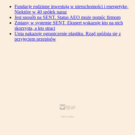
Fundacje rodzinne inwestują w nieruchomości i energetykę.
Niektóre w 40 spółek naraz
Jest sposób na SENT. Status AEO może pomóc firmom
Zmiany w systemie SENT. Ekspert wskazuje kto na nich
skorzysta, a kto straci
Unia nakazuje ograniczenie plastiku. Rząd spóźnia się z
przyjęciem przepisów