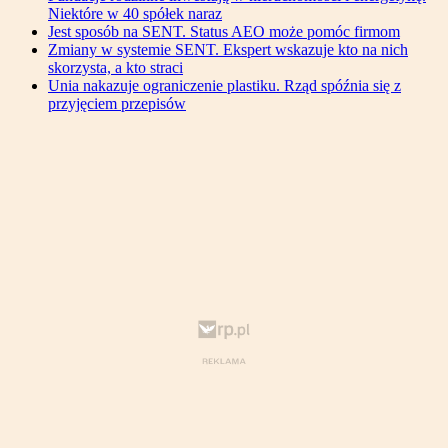
Niektóre w 40 spółek naraz
Jest sposób na SENT. Status AEO może pomóc firmom
Zmiany w systemie SENT. Ekspert wskazuje kto na nich
skorzysta, a kto straci
Unia nakazuje ograniczenie plastiku. Rząd spóźnia się z
przyjęciem przepisów