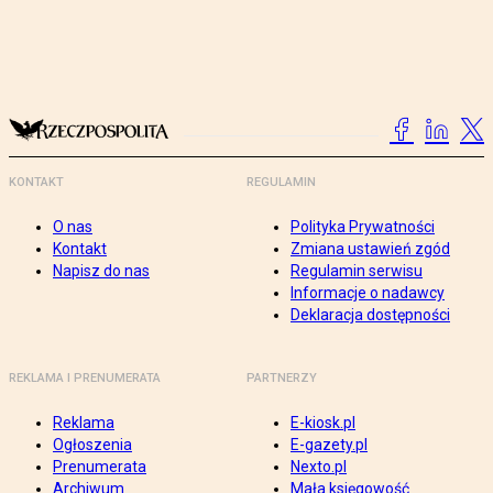
KONTAKT
REGULAMIN
O nas
Polityka Prywatności
Kontakt
Zmiana ustawień zgód
Napisz do nas
Regulamin serwisu
Informacje o nadawcy
Deklaracja dostępności
REKLAMA I PRENUMERATA
PARTNERZY
Reklama
E-kiosk.pl
Ogłoszenia
E-gazety.pl
Prenumerata
Nexto.pl
Archiwum
Mała księgowość