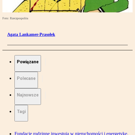
Foto: Rzeczpospolita
Agata Lankamer-Prasołek
Powiązane
Polecane
Najnowsze
Tagi
Fundacje rodzinne inwestują w nieruchomości i energetykę.