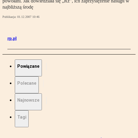
powołani. Jak dowiedziała się „Rz”, ich zaprzysiężenie nastąpi w
najbliższą środę
Publikacja:
01.12.2007 10:46
rp.pl
Powiązane
Polecane
Najnowsze
Tagi