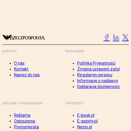
KONTAKT
REGULAMIN
O nas
Polityka Prywatności
Kontakt
Zmiana ustawień zgód
Napisz do nas
Regulamin serwisu
Informacje o nadawcy
Deklaracja dostępności
REKLAMA I PRENUMERATA
PARTNERZY
Reklama
E-kiosk.pl
Ogłoszenia
E-gazety.pl
Prenumerata
Nexto.pl