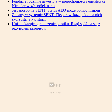
Fundacje rodzinne inwestują w nieruchomości i energetykę.
Niektóre w 40 spółek naraz
Jest sposób na SENT. Status AEO może pomóc firmom
Zmiany w systemie SENT. Ekspert wskazuje kto na nich
skorzysta, a kto straci
Unia nakazuje ograniczenie plastiku. Rząd spóźnia się z
przyjęciem przepisów