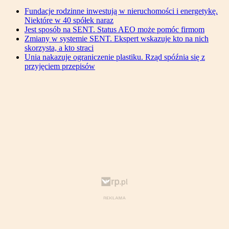
Fundacje rodzinne inwestują w nieruchomości i energetykę.
Niektóre w 40 spółek naraz
Jest sposób na SENT. Status AEO może pomóc firmom
Zmiany w systemie SENT. Ekspert wskazuje kto na nich
skorzysta, a kto straci
Unia nakazuje ograniczenie plastiku. Rząd spóźnia się z
przyjęciem przepisów